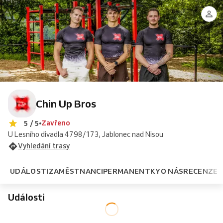
Chin Up Bros
Zavřeno
5 / 5
U Lesního divadla 4798/173, Jablonec nad Nisou
Vyhledání trasy
UDÁLOSTI
ZAMĚSTNANCI
PERMANENTKY
O NÁS
RECENZE
Události