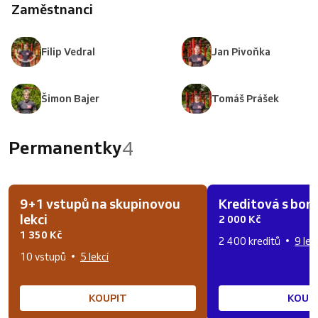
Zaměstnanci
Filip Vedral
Jan Pivoňka
Šimon Bajer
Tomáš Prášek
4
Permanentky
9+1 vstupů na skupinovou
Kreditová s bo
lekci
2 000 Kč
1 350 Kč
2 400 kreditů
9 lek
10 vstupů
5 lekcí
KOUPIT
KOUP